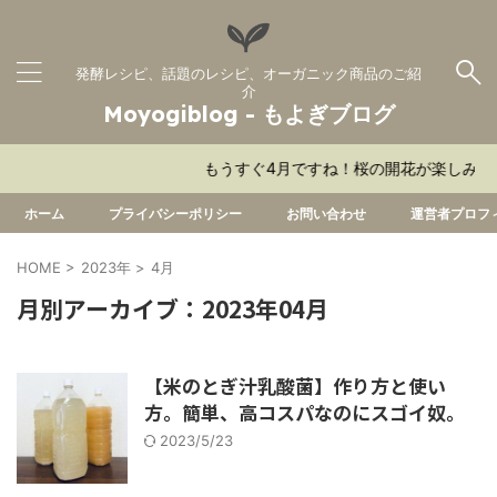
発酵レシピ、話題のレシピ、オーガニック商品のご紹
介
Moyogiblog - もよぎブログ
もうすぐ4月ですね！桜の開花が楽しみです
ホーム
プライバシーポリシー
お問い合わせ
運営者プロフ
HOME
>
2023年
>
4月
月別アーカイブ：2023年04月
【米のとぎ汁乳酸菌】作り方と使い
方。簡単、高コスパなのにスゴイ奴。
2023/5/23